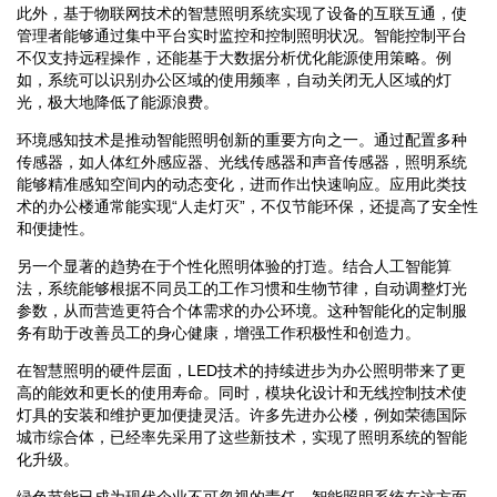
此外，基于物联网技术的智慧照明系统实现了设备的互联互通，使
管理者能够通过集中平台实时监控和控制照明状况。智能控制平台
不仅支持远程操作，还能基于大数据分析优化能源使用策略。例
如，系统可以识别办公区域的使用频率，自动关闭无人区域的灯
光，极大地降低了能源浪费。
环境感知技术是推动智能照明创新的重要方向之一。通过配置多种
传感器，如人体红外感应器、光线传感器和声音传感器，照明系统
能够精准感知空间内的动态变化，进而作出快速响应。应用此类技
术的办公楼通常能实现“人走灯灭”，不仅节能环保，还提高了安全性
和便捷性。
另一个显著的趋势在于个性化照明体验的打造。结合人工智能算
法，系统能够根据不同员工的工作习惯和生物节律，自动调整灯光
参数，从而营造更符合个体需求的办公环境。这种智能化的定制服
务有助于改善员工的身心健康，增强工作积极性和创造力。
在智慧照明的硬件层面，LED技术的持续进步为办公照明带来了更
高的能效和更长的使用寿命。同时，模块化设计和无线控制技术使
灯具的安装和维护更加便捷灵活。许多先进办公楼，例如荣德国际
城市综合体，已经率先采用了这些新技术，实现了照明系统的智能
化升级。
绿色节能已成为现代企业不可忽视的责任，智能照明系统在这方面