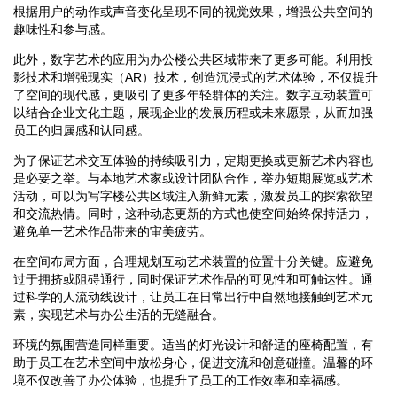
根据用户的动作或声音变化呈现不同的视觉效果，增强公共空间的
趣味性和参与感。
此外，数字艺术的应用为办公楼公共区域带来了更多可能。利用投
影技术和增强现实（AR）技术，创造沉浸式的艺术体验，不仅提升
了空间的现代感，更吸引了更多年轻群体的关注。数字互动装置可
以结合企业文化主题，展现企业的发展历程或未来愿景，从而加强
员工的归属感和认同感。
为了保证艺术交互体验的持续吸引力，定期更换或更新艺术内容也
是必要之举。与本地艺术家或设计团队合作，举办短期展览或艺术
活动，可以为写字楼公共区域注入新鲜元素，激发员工的探索欲望
和交流热情。同时，这种动态更新的方式也使空间始终保持活力，
避免单一艺术作品带来的审美疲劳。
在空间布局方面，合理规划互动艺术装置的位置十分关键。应避免
过于拥挤或阻碍通行，同时保证艺术作品的可见性和可触达性。通
过科学的人流动线设计，让员工在日常出行中自然地接触到艺术元
素，实现艺术与办公生活的无缝融合。
环境的氛围营造同样重要。适当的灯光设计和舒适的座椅配置，有
助于员工在艺术空间中放松身心，促进交流和创意碰撞。温馨的环
境不仅改善了办公体验，也提升了员工的工作效率和幸福感。